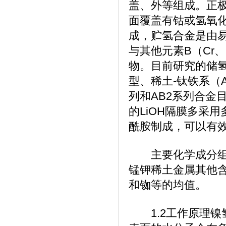
盖、外等组成。正极
面覆盖有钴或氢氧
成，贮氢合金是由易生
与其他元素B（Cr、
物。目前研究的储氢
型、稀土-钛铁系（A
列和AB2系列合金
的LiOH隔膜多采
酰胺制成，可以有
主要化学成分组成
锰钾稀土金属其他含
和铷等的均值。
1.2工作原理镍氢