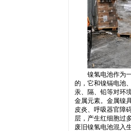
镍氢电池作为一种
的，它和镍镉电池
汞、隔、铅等对环
金属元素。金属镍
皮炎、呼吸器官障
层，产生红细胞过
废旧镍氢电池混入