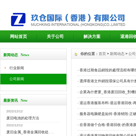
网站首页
关于公司
解决方案
退港回
你的位置：
首页
>
新闻动态
>
公司
新闻动态 News
行业新闻
·
香港过期食品銷毀的處理流程有哪
公司新闻
·
選擇香港文件銷毀環保公司具有什
·
企業為什麽要_香港废旧回收_對機
最新资讯 New
·
退运香港服装布料-退运香港回收-
2022/12/12
·
服务器电脑硬盘如何-香港销毁-正
废旧电池的处理方法
·
在香港做个合格-香港回收-的香港
2022/12/12
废旧金属_香港金属回收处. . .
·
退运香港废旧物资回收有限公司长期