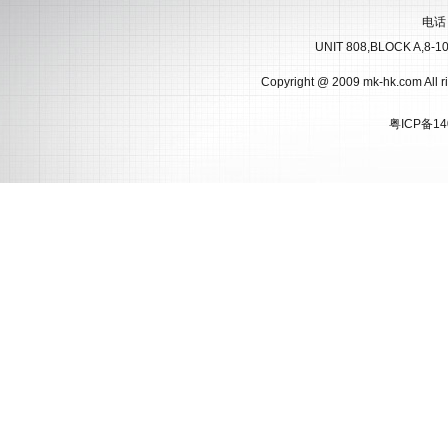
电话
UNIT 808,BLOCK A,8-
Copyright @ 2009 mk-hk.com
粤ICP备14