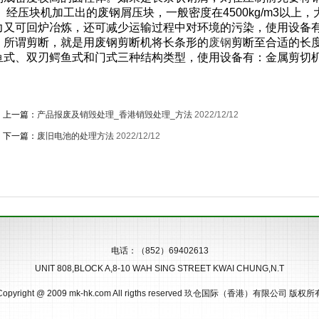
经压块机加工出的废钢屑压块，一般密度在4500kg/m3以上
力又可回炉冶炼，还可减少运输过程中对环境的污染，使用设备有：
所谓剪断，就是用废钢剪断机将长条形的
废钢
剪断至合适的长
鱼式、双刃鳄鱼式和门式三种结构类型，使用设备有：金属剪切机
上一篇：
产品报废及销毁处理_香港销毁处理_方法
2022/12/12
下一篇：
废旧电池的处理方法
2022/12/12
电话：
（852）69402613
UNIT 808,BLOCK A,8-10 WAH SING STREET KWAI CHUNG,N.T
Copyright @ 2009 mk-hk.com All rigths reserved 玖仓国际（香港）有限公司 版权所